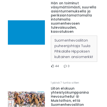
Hän on toiminut
väsymättömästi, suurella
asiantuntemuksella ja
periksiantamattomalla
intohimolla
suomenhevosen
tulevaisuuden,
kasvatuksen
Suomenhevosliiton
puheenjohtaja Tuula
Pihkalalle Hippoksen
kultainen ansiomerkki!
44
3
1 päivä 7 tuntia sitten
Liiton elokuun
yhteistyökumppanina
Hevosurheilu! 🤩
Muistathan, että
Suomenhevosliiton