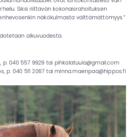
pailumahdollisuudet ovat lähtökohtaisesti vain
heilu. Siksi riittävän kokonaisrahoituksen
enhevosenkin näkökulmasta välttämättömyys.”
odotetaan alkuvuodesta.
, p. 040 557 9929 tai pihkalatuula@gmail.com
, p. 040 511 2067 tai minna.maenpaa@hippos.fi