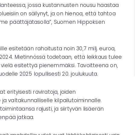
 tilanteessa, jossa kustannusten nousu haastaa
ueisiin on säilynyt, ja on hienoa, että tahtoa
me päättäjätasolla”, Suomen Hippoksen
esitetään rahoitusta noin 30,7 milj. euroa,
024. Mietinnössä todetaan, että leikkaus tulee
 vielä esitettyä pienemmäksi. Tavoitteena on,
delle 2025 lopullisesti 20. joulukuuta.
 erityisesti raviratoja, joiden
a valtakunnalliselle kilpailutoiminnalle.
mintaansa rajusti, ja siirtyvän lisäerän
enpää jatkaa.