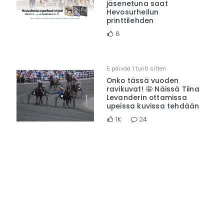
jäsenetuna saat
Hevosurheilun
printtilehden
8
5 päivää 1 tunti sitten
Onko tässä vuoden
ravikuvat! 🤩 Näissä Tiina
Levanderin ottamissa
upeissa kuvissa tehdään
1K
24