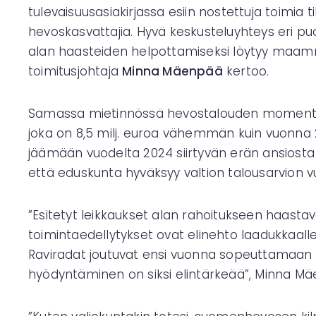
tulevaisuusasiakirjassa esiin nostettuja toimia
hevoskasvattajia. Hyvä keskusteluyhteys eri puol
alan haasteiden helpottamiseksi löytyy maam
toimitusjohtaja
Minna Mäenpää
kertoo.
Samassa mietinnössä hevostalouden momentille 
joka on 8,5 milj. euroa vähemmän kuin vuonna 2
jäämään vuodelta 2024 siirtyvän erän ansiosta
että eduskunta hyväksyy valtion talousarvion vuo
”Esitetyt leikkaukset alan rahoitukseen haastavat
toimintaedellytykset ovat elinehto laadukkaalle j
Raviradat joutuvat ensi vuonna sopeuttamaan toi
hyödyntäminen on siksi elintärkeää”, Minna Mä