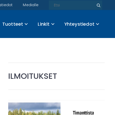
Etsi
stiedot
Medialle
Etsi
Tuotteet
Linkit
Yhteystiedot
ILMOITUKSET