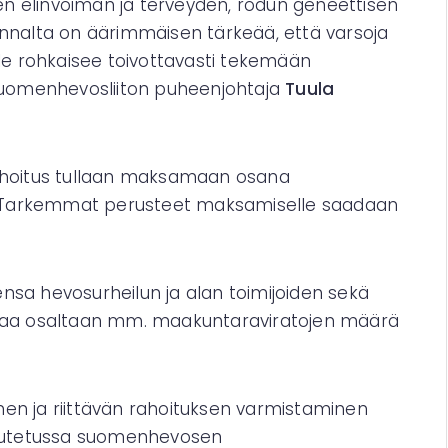
en elinvoiman ja terveyden, rodun geneettisen
nnalta on äärimmäisen tärkeää, että varsoja
ille rohkaisee toivottavasti tekemään
, Suomenhevosliiton puheenjohtaja
Tuula
ahoitus tullaan maksamaan osana
a. Tarkemmat perusteet maksamiselle saadaan
ensa hevosurheilun ja alan toimijoiden sekä
ttaa osaltaan mm. maakuntaraviratojen määrä
n ja riittävän rahoituksen varmistaminen
ovutetussa suomenhevosen