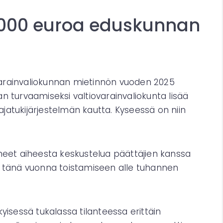
000 euroa eduskunnan
tiovarainvaliokunnan mietinnön vuoden 2025
turvaamiseksi valtiovarainvaliokunta lisää
jatukijärjestelmän kautta. Kyseessä on niin
eet aiheesta keskustelua päättäjien kanssa
 tänä vuonna toistamiseen alle tuhannen
isessä tukalassa tilanteessa erittäin