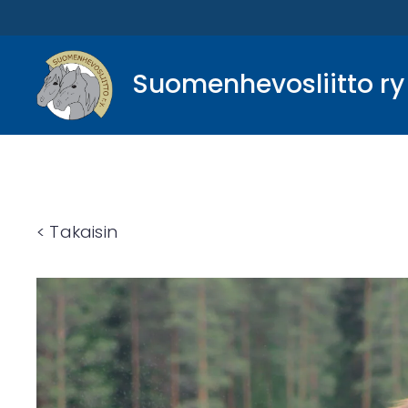
Suomenhevosliitto ry
< Takaisin