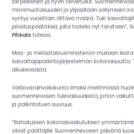
tarpeellinen ja hyvin tervetullut. Suomenhevos
monimuotoisuuden ja ylipäätään säilymisen ka
syntyy vuosittain riittävä määrä. Tuki kasvattaj
jalostuspäätöksiä, joita todella nyt tarvitaan”
Pihkala
toteaa.
Maa- ja metsätalousministeriön mukaan lisär
kasvattajapalkintojärjestelmän kokonaisuutt
alkukeväästä.
Valtiovarainvaliokunta ilmaisi mietinnössä huol
suomenhevosen tulevaisuudesta, johon vaiku
ja palkintotuen suuruus.
”Rahoituksen kokonaisvaikutuksen ymmärtämine
olivat päättäjille Suomenhevosen päivänä lu