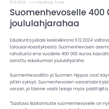
12.12.2024
Kirjoittaja:
Tuula
Suomenhevoselle 400 
joululahjarahaa
Eduskunta julkaisi keskiviikkona 11.12.2024 val
talousarvioesityksestä. Suomenhevosen aseman 
rahoitusta ensi vuodelle 400 000 euroa kasvatta
sanottu eduskunnan joululahjaraha.
Suomenhevosliitto ja Suomen Hippos ovat käyn
pitkin syksyä. Suomenhevosen varsamäärä jää
varsan, ja tilanne vaatii tekoja myös päättäjiltä.
”Saatava lisäkannuste suomenhevoselle on nyky