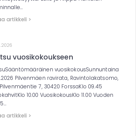
minnalle…
a artikkeli >
3.2026
tsu vuosikokoukseen
suSääntömääräinen vuosikokousSunnuntaina
4.2026 Pilvenmäen ravirata, Ravintolakatsomo,
 Pilvenmäentie 7, 30420 ForssaKlo 09.45
okahvitKlo 10.00 VuosikokousKlo 11.00 Vuoden
25…
a artikkeli >