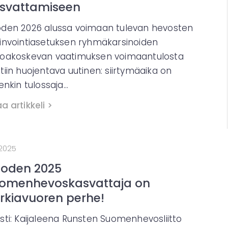
svattamiseen
den 2026 alussa voimaan tulevan hevosten
invointiasetuksen ryhmäkarsinoiden
oakoskevan vaatimuksen voimaantulosta
tiin huojentava uutinen: siirtymäaika on
tenkin tulossaja…
a artikkeli >
.2025
oden 2025
omenhevoskasvattaja on
rkiavuoren perhe!
sti: Kaijaleena Runsten Suomenhevosliitto