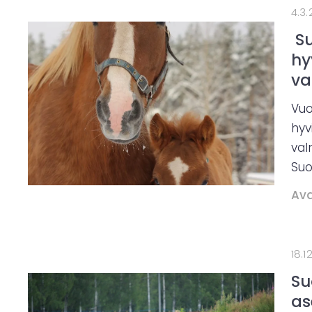
4.3
Su
hy
va
Vuo
hyv
val
Suo
Ava
18.1
Su
as