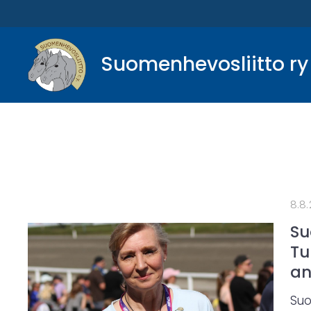
Suomenhevosliitto ry
8.8
Su
Tu
an
Suo