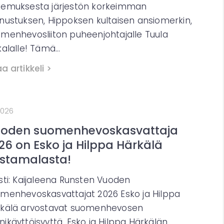
emuksesta järjestön korkeimman
nustuksen, Hippoksen kultaisen ansiomerkin,
menhevosliiton puheenjohtajalle Tuula
kalalle! Tämä…
a artikkeli >
2026
oden suomenhevoskasvattaja
26 on Esko ja Hilppa Härkälä
stamalasta!
sti: Kaijaleena Runsten Vuoden
menhevoskasvattajat 2026 Esko ja Hilppa
kälä arvostavat suomenhevosen
ikäyttöisyyttä. Esko ja Hilppa Härkälän