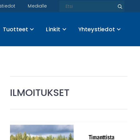
Etsi
stiedot
Medialle
Etsi
Tuotteet
Linkit
Yhteystiedot
ILMOITUKSET