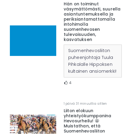
Hän on toiminut
väsymättömästi, suurella
asiantuntemuksella ja
periksiantamattomalla
intohimolla
suomenhevosen
tulevaisuuden,
kasvatuksen
Suomenhevosliiton
puheenjohtaja Tuula
Pihkalalle Hippoksen
kultainen ansiomerkki!
4
1 päivä 31 minuuttia sitten
Liiton elokuun
yhteistyökumppanina
Hevosurheilu! 🤩
Muistathan, että
Suomenhevosliiton