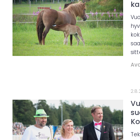
ka
Vuo
hyv
kok
saa
sit
Ava
2.8
Vu
su
Ko
Tek