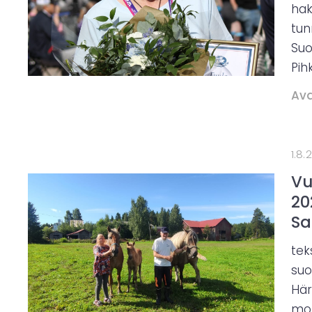
hak
tun
Suo
Pih
Ava
1.8.
Vu
20
Sa
tek
suo
Här
mon