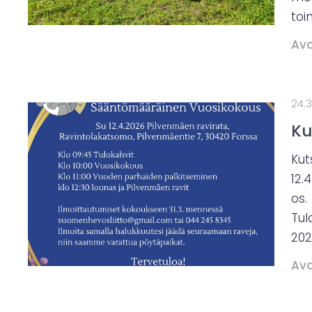
toi
Ava
24.
Ku
Kut
12.
os.
Tul
20
Ava