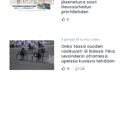
jäsenetuna saat
Hevosurheilun
printtilehden
8
4 päivää 18 tuntia sitten
Onko tässä vuoden
ravikuvat! 🤩 Näissä Tiina
Levanderin ottamissa
upeissa kuvissa tehdään
1K
24