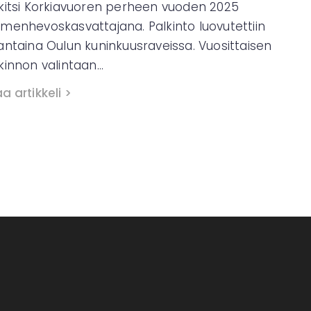
kitsi Korkiavuoren perheen vuoden 2025
menhevoskasvattajana. Palkinto luovutettiin
antaina Oulun kuninkuusraveissa. Vuosittaisen
kinnon valintaan…
a artikkeli >