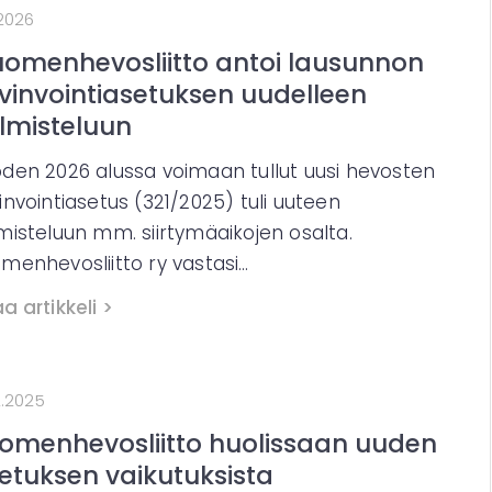
.2026
omenhevosliitto antoi lausunnon
vinvointiasetuksen uudelleen
lmisteluun
den 2026 alussa voimaan tullut uusi hevosten
invointiasetus (321/2025) tuli uuteen
misteluun mm. siirtymäaikojen osalta.
menhevosliitto ry vastasi…
a artikkeli >
2.2025
omenhevosliitto huolissaan uuden
etuksen vaikutuksista