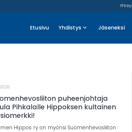
Yhtey
Etusivu
Yhdistys
Jäseneksi
.2026
omenhevosliiton puheenjohtaja
ula Pihkalalle Hippoksen kultainen
siomerkki!
men Hippos ry on myönsi Suomenhevosliiton