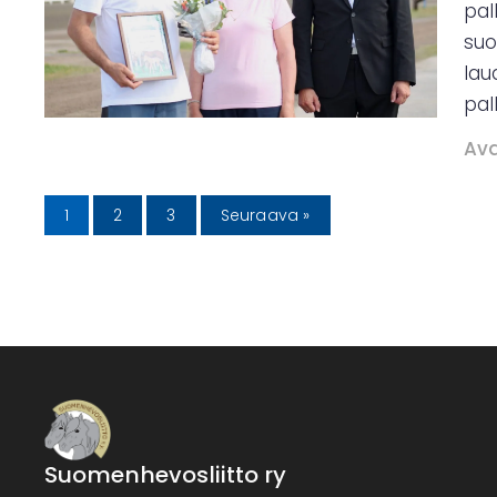
pal
suo
lau
pal
Ava
1
2
3
Seuraava »
Suomenhevosliitto ry