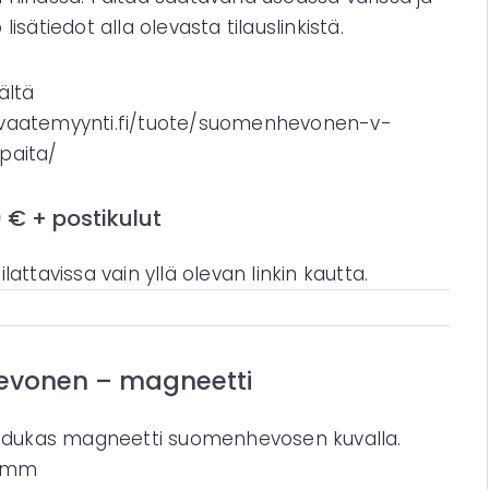
lisätiedot alla olevasta tilauslinkistä.
ältä
.vaatemyynti.fi/tuote/suomenhevonen-v-
paita/
0 € + postikulut
lattavissa vain yllä olevan linkin kautta.
vonen – magneetti
laadukas magneetti suomenhevosen kuvalla.
9 mm