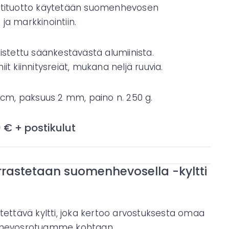
ntituotto käytetään suomenhevosen
ja markkinointiin.
mistettu säänkestävästä alumiinista.
it kiinnitysreiät, mukana neljä ruuvia.
0 cm, paksuus 2 mm, paino n. 250 g.
0 € + postikulut
rrastetaan suomenhevosella -kyltti
itettävä kyltti, joka kertoo arvostuksesta omaa
ä hevosrotuamme kohtaan.