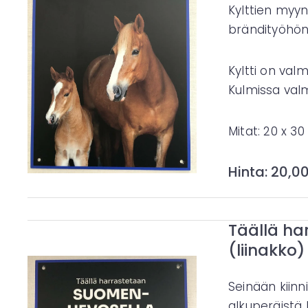
Kylttien myy
brändityöhön 
Kyltti on val
Kulmissa valmi
Mitat: 20 x 3
Hinta: 20,0
Täällä ha
(liinakko)
Seinään kiinn
alkuperäist