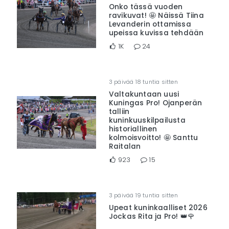
Onko tässä vuoden
ravikuvat! 🤩 Näissä Tiina
Levanderin ottamissa
upeissa kuvissa tehdään
1K
24
3 päivää 18 tuntia sitten
Valtakuntaan uusi
Kuningas Pro! Ojanperän
talliin
kuninkuuskilpailusta
historiallinen
kolmoisvoitto! 🤩 Santtu
Raitalan
923
15
3 päivää 19 tuntia sitten
Upeat kuninkaalliset 2026
Jockas Rita ja Pro! 👑🌹