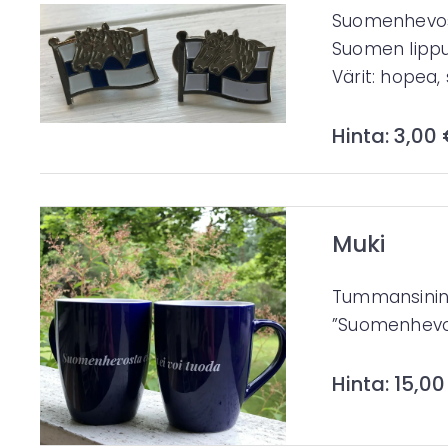
Suomenhevosli
Suomen lippu
Värit: hopea, 
Hinta: 3,00 
Muki
Tummansinine
”Suomenhevos
Hinta: 15,00