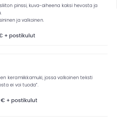
iton pinssi, kuva-aiheena kaksi hevosta ja
.
sininen ja valkoinen.
€ + postikulut
n keramiikkamuki, jossa valkoinen teksti
ta ei voi tuoda”.
 € + postikulut