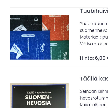
Tuubihuiv
Yhden koon m
suomenhevosaih
Materiaali: puu
Värivaihtoehd
Hinta: 6,00
Täällä ka
Seinään kiinn
hevosrotumm
Kuva-aiheen