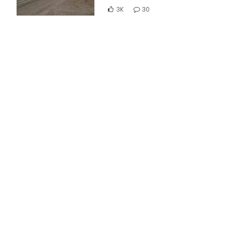
3K
30