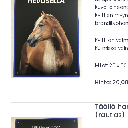
Kuva-aiheena
Kylttien myy
brändityöhön 
Kyltti on val
Kulmissa valmi
Mitat: 20 x 3
Hinta: 20,0
Täällä ha
(rautias)