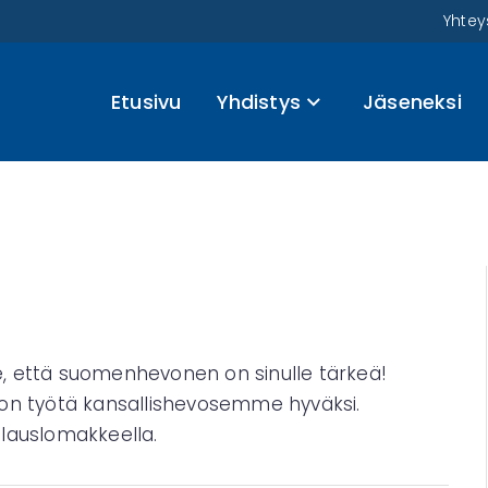
Yhtey
Etusivu
Yhdistys
Jäseneksi
e, että suomenhevonen on sinulle tärkeä!
iton työtä kansallishevosemme hyväksi.
tilauslomakkeella.