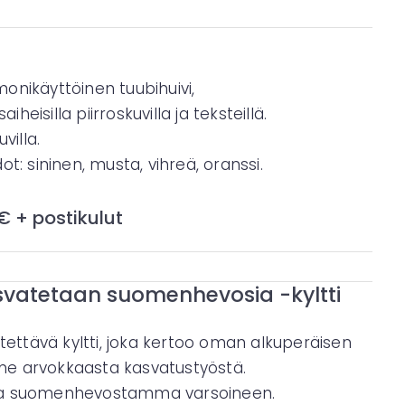
i
onikäyttöinen tuubihuivi,
eisilla piirroskuvilla ja teksteillä.
villa.
ot: sininen, musta, vihreä, oranssi.
 € + postikulut
svatetaan suomenhevosia -kyltti
itettävä kyltti, joka kertoo oman alkuperäisen
e arvokkaasta kasvatustyöstä.
a suomenhevostamma varsoineen.