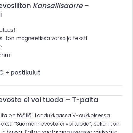
vosliiton
Kansallisaarre
–
i
utuus!
iiton magneetissa varsa ja teksti
e
.
9 mm
 € + postikulut
osta ei voi tuoda – T-paita
aita on täällä! Laadukkaassa V-aukkoisessa
eksti ”Suomenhevosta ei voi tuoda”, sekä liiton
 hihassa. Paitaa saatavana useassa värissä ja