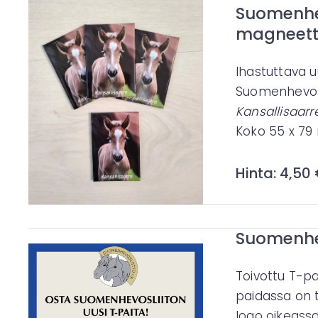
Suomenhe
magneett
Ihastuttava u
Suomenhevosl
Kansallisaarr
Koko 55 x 7
Hinta: 4,50
Suomenhev
Toivottu T-p
paidassa on t
logo oikeassa