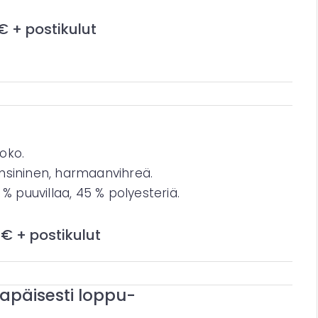
 € + postikulut
i
oko.
nsininen, harmaanvihreä.
 % puuvillaa, 45 % polyesteriä.
 € + postikulut
ilapäisesti loppu-