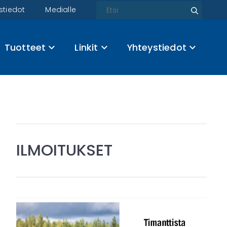
Etsi
stiedot
Medialle
Etsi
Tuotteet
Linkit
Yhteystiedot
ILMOITUKSET