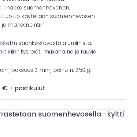
 liinakko suomenhevonen.
ntituotto käytetään suomenhevosen
ja markkinointiin.
mistettu säänkestävästä alumiinista.
it kiinnitysreiät, mukana neljä ruuvia.
0 cm, paksuus 2 mm, paino n. 250 g.
0 € + postikulut
rrastetaan suomenhevosella -kyltti