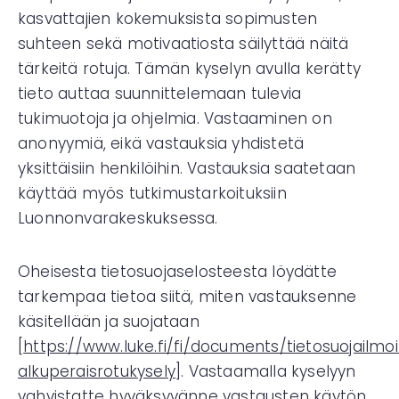
kasvattajien kokemuksista sopimusten
suhteen sekä motivaatiosta säilyttää näitä
tärkeitä rotuja. Tämän kyselyn avulla kerätty
tieto auttaa suunnittelemaan tulevia
tukimuotoja ja ohjelmia. Vastaaminen on
anonyymiä, eikä vastauksia yhdistetä
yksittäisiin henkilöihin. Vastauksia saatetaan
käyttää myös tutkimustarkoituksiin
Luonnonvarakeskuksessa.
Oheisesta tietosuojaselosteesta löydätte
tarkempaa tietoa siitä, miten vastauksenne
käsitellään ja suojataan
[
https://www.luke.fi/fi/documents/tietosuojailmo
alkuperaisrotukysely
]. Vastaamalla kyselyyn
vahvistatte hyväksyvänne vastausten käytön