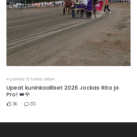
4 päivää 12 tuntia sitten
Upeat kuninkaalliset 2026 Jockas Rita ja
Pro! 👑🌹
3K
30