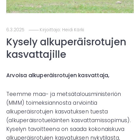
6.3.2025
Kirjoittaja:
Heidi Kärki
Kysely alkuperäisrotujen
kasvattajille
Arvoisa alkuperäisrotujen kasvattaja,
Teemme maa- ja metsätalousministeriön
(MMM) toimeksiannosta arviointia
alkuperäisrotujen kasvatuksen tuesta
(alkuperäisrotueläinten kasvattamissopimus).
Kyselyn tavoitteena on saada kokonaiskuva
alkuperäisrotujen kasvatuksen nykytilasta,