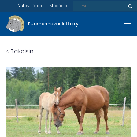
Etsi
Yhteystiedot
Medialle
Etsi
Suomenhevosliitto ry
< Takaisin