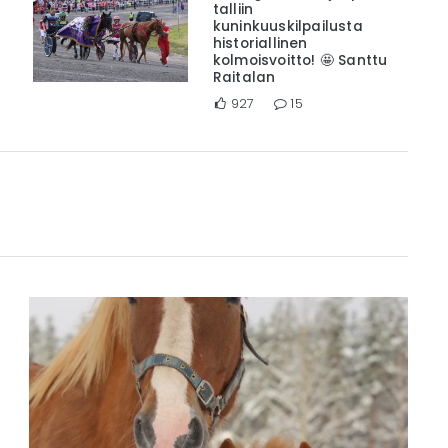
talliin
kuninkuuskilpailusta
historiallinen
kolmoisvoitto! 🤩 Santtu
Raitalan
927
15