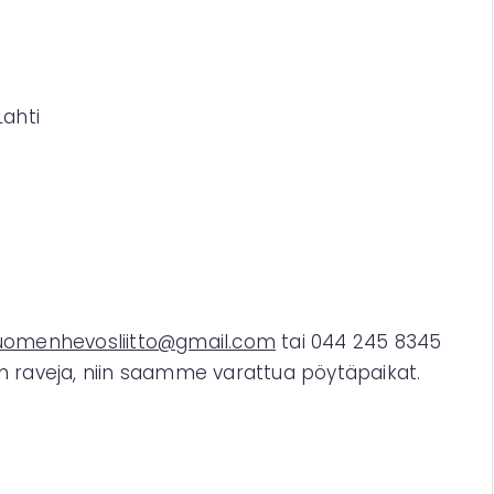
Lahti
uomenhevosliitto@gmail.com
tai 044 245 8345
n raveja, niin saamme varattua pöytäpaikat.