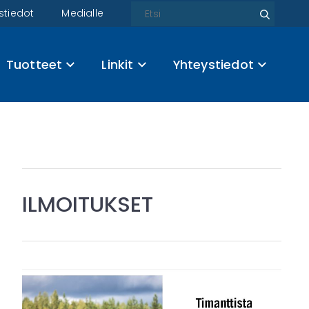
Etsi
stiedot
Medialle
Etsi
Tuotteet
Linkit
Yhteystiedot
ILMOITUKSET