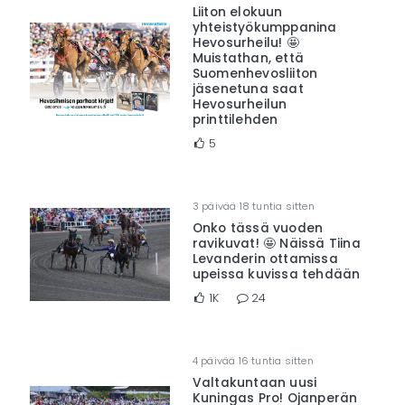
Liiton elokuun
yhteistyökumppanina
Hevosurheilu! 🤩
Muistathan, että
Suomenhevosliiton
jäsenetuna saat
Hevosurheilun
printtilehden
5
3 päivää 18 tuntia sitten
Onko tässä vuoden
ravikuvat! 🤩 Näissä Tiina
Levanderin ottamissa
upeissa kuvissa tehdään
1K
24
4 päivää 16 tuntia sitten
Valtakuntaan uusi
Kuningas Pro! Ojanperän