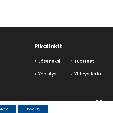
Pikalinkit
Jäseneksi
Tuotteet
Yhdistys
Yhteystiedot
Faceboo
Insta
ylkää
Hyväksy