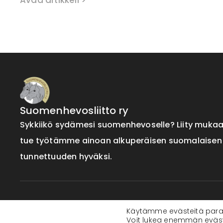
Suomenhevosliitto ry
Sykkiikö sydämesi suomenhevoselle? Liity muka
tue työtämme ainoan alkuperäisen suomalaisen
tunnettuuden hyväksi.
Verkkosivut by:
sagura.fi
Käytämme evästeitä para
Voit lukea enemmän evästei