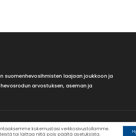
an suomenhevosihmisten laajaan joukkoon ja
 hevosrodun arvostuksen, aseman ja
ntaaksemme kokemustasi verkkosivustollamme.
H
stä tai laittaa niitä pois päältä
asetuksista
.