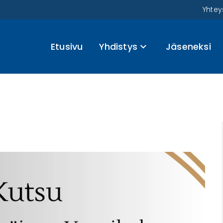
Yhtey
Etusivu
Yhdistys
Jäseneksi